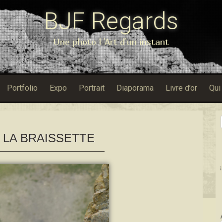
BJF Regards
Une photo l 'Art d'un instant
Portfolio
Expo
Portrait
Diaporama
Livre d’or
Qui
 LA BRAISSETTE
Dans Porfoli