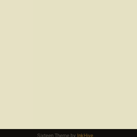
Sixteen Theme by
InkHive