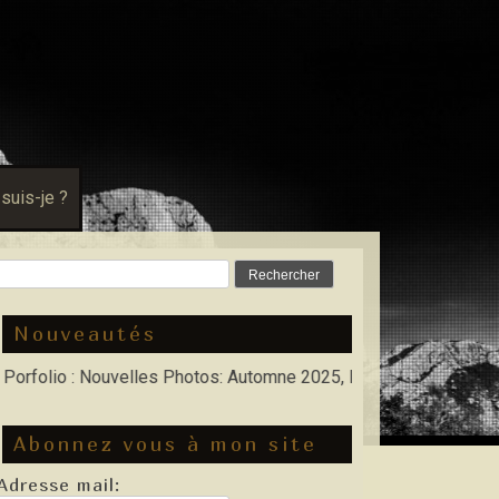
 suis-je ?
Rechercher :
Nouveautés
o : Nouvelles Photos: Automne 2025, Hiver 2026
Abonnez vous à mon site
Adresse mail: