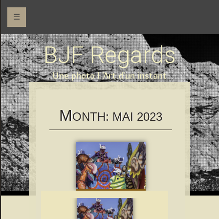
☰
BJF Regards
Une photo l 'Art d'un instant
M
ONTH:
MAI 2023