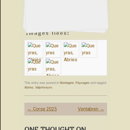
Images liées:
This entry was posted in
Montagne
,
Paysages
and tagged
Abries
,
Valpréveyre
.
Post
←
Corse 2025
Ventabren
→
navigation
ONE THOUGHT ON