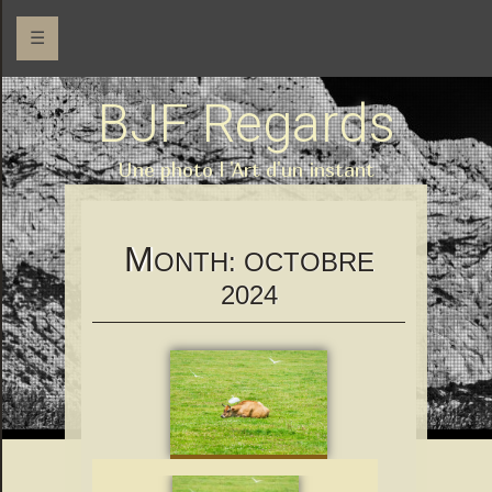
☰
BJF Regards
Une photo l 'Art d'un instant
M
ONTH:
OCTOBRE
2024