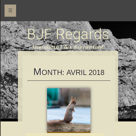
☰
BJF Regards
Une photo l 'Art d'un instant
M
ONTH:
AVRIL 2018