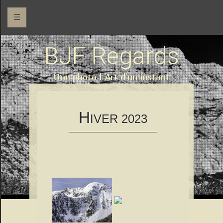
☰
BJF Regards
Une photo l 'Art d'un instant
H
IVER 2023