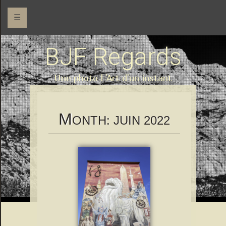
☰
BJF Regards
Une photo l 'Art d'un instant
M
ONTH:
JUIN 2022