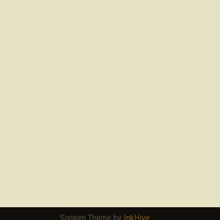
Sixteen Theme by
InkHive