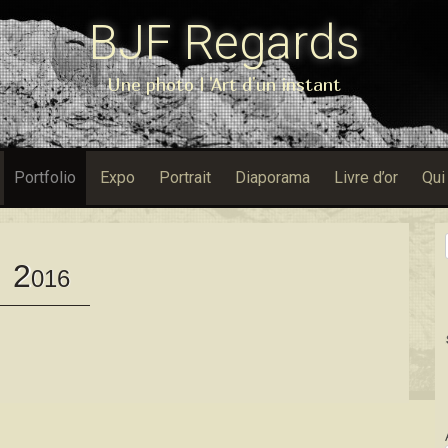
BJF Regards
Une photo l 'Art d'un instant
Portfolio
Expo
Portrait
Diaporama
Livre d’or
Qui
2
016
Dans Porfol