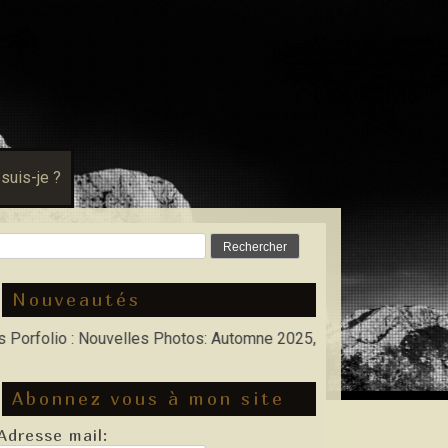
 suis-je ?
Rechercher :
Nouveautés
io : Nouvelles Photos: Automne 2025, Hiver 2026
Abonnez vous à mon site
Adresse mail: