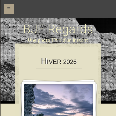
☰
BJF Regards
Une photo l 'Art d'un instant
H
IVER 2026