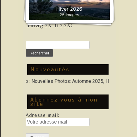
Velaux
Hiver 2026
Velaux
Street Art
25 Images
Images liées:
Rechercher :
Nouveautés
s Porfolio : Nouvelles Photos: Automne 2025, Hiver 2026
Abonnez vous à mon
site
Adresse mail: