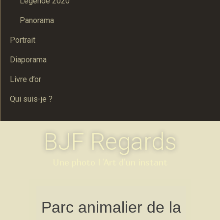
Legende 2020
Panorama
Portrait
Diaporama
Livre d’or
Qui suis-je ?
BJF Regards
Une photo l 'Art d'un instant
Parc animalier de la