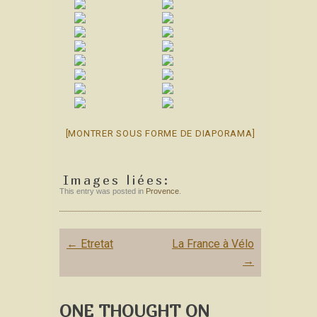
[MONTRER SOUS FORME DE DIAPORAMA]
Images liées:
This entry was posted in
Provence
.
Post
←
Etretat
La France à Vélo
navigation
→
ONE THOUGHT ON