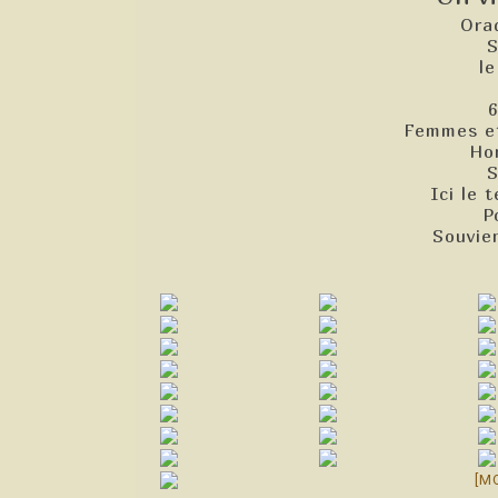
Ora
S
le
6
Femmes et
Ho
S
Ici le 
P
Souvie
[M