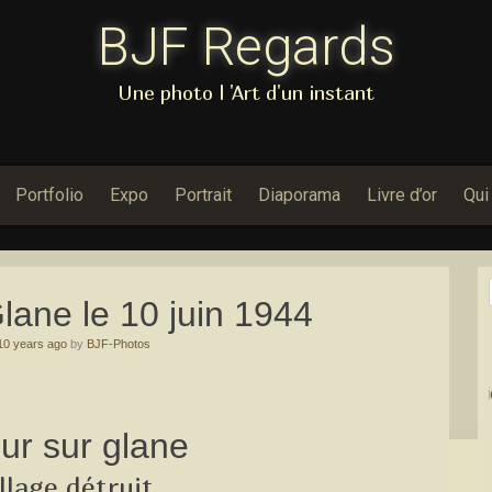
BJF Regards
Une photo l 'Art d'un instant
Portfolio
Expo
Portrait
Diaporama
Livre d’or
Qui
lane le 10 juin 1944
10 years ago
by
BJF-Photos
Dans Porfolio : Nou
ur sur glane
llage détruit