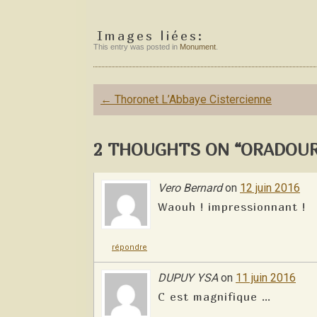
Images liées:
This entry was posted in
Monument
.
Post
←
Thoronet L’Abbaye Cistercienne
navigation
2 THOUGHTS ON “ORADOUR 
Vero Bernard
on
12 juin 2016
Waouh ! impressionnant !
répondre
DUPUY YSA
on
11 juin 2016
C est magnifique …