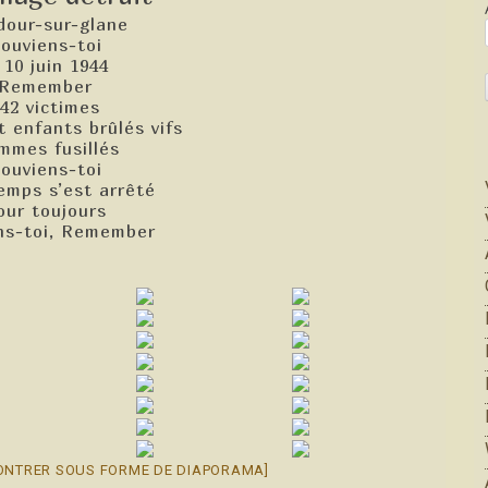
dour-sur-glane
ouviens-toi
 10 juin 1944
Remember
42 victimes
 enfants brûlés vifs
mmes fusillés
ouviens-toi
temps s’est arrêté
our toujours
ns-toi, Remember
ONTRER SOUS FORME DE DIAPORAMA]