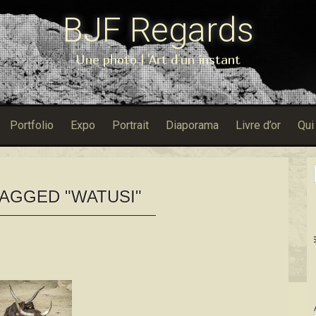
BJF Regards
Une photo l 'Art d'un instant
Portfolio
Expo
Portrait
Diaporama
Livre d’or
Qui
AGGED "WATUSI"
Dans Porfol