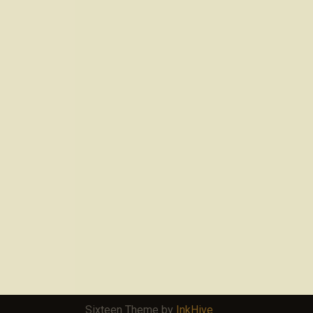
Sixteen Theme by
InkHive