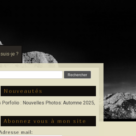
 suis-je ?
Rechercher :
Nouveautés
io : Nouvelles Photos: Automne 2025, Hiver 2026
Abonnez vous à mon site
Adresse mail: