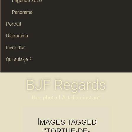
Legende 2020
Panorama
Portrait
Diaporama
Livre d’or
Qui suis-je ?
BJF Regards
Une photo l 'Art d'un instant
I
MAGES TAGGED
"TORTUE-DE-