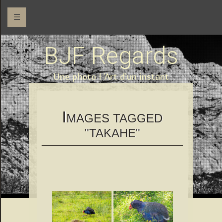
☰
BJF Regards
Une photo l 'Art d'un instant
I
MAGES TAGGED
"TAKAHE"