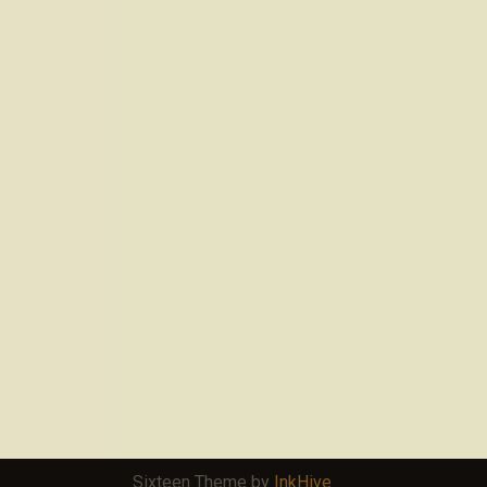
Sixteen Theme by
InkHive