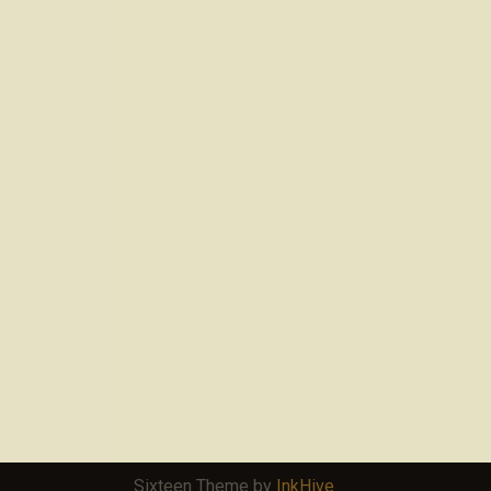
Sixteen Theme by
InkHive