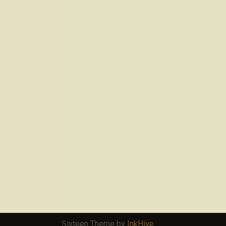
Sixteen Theme by
InkHive