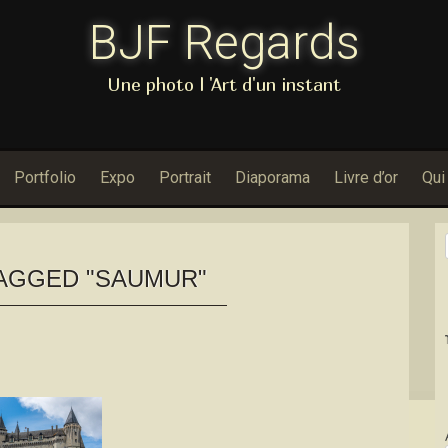
BJF Regards
Une photo l 'Art d'un instant
Portfolio
Expo
Portrait
Diaporama
Livre d’or
Qui
AGGED "SAUMUR"
Dans Porf