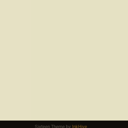
Sixteen Theme by
InkHive