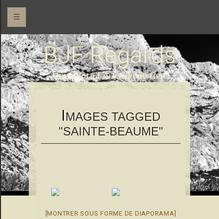
☰
BJF Regards
Une photo l 'Art d'un instant
I
MAGES TAGGED
"SAINTE-BEAUME"
[MONTRER SOUS FORME DE DIAPORAMA]