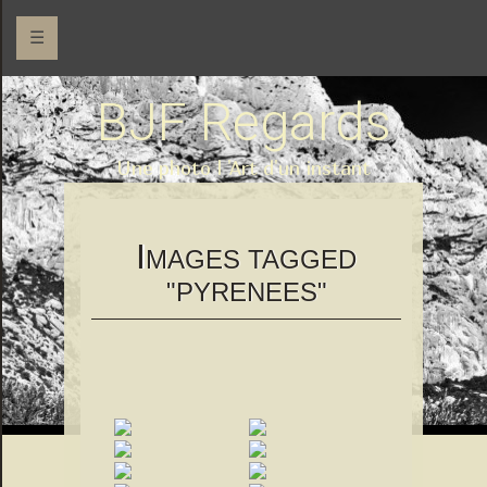
☰
BJF Regards
Une photo l 'Art d'un instant
I
MAGES TAGGED
"PYRENEES"