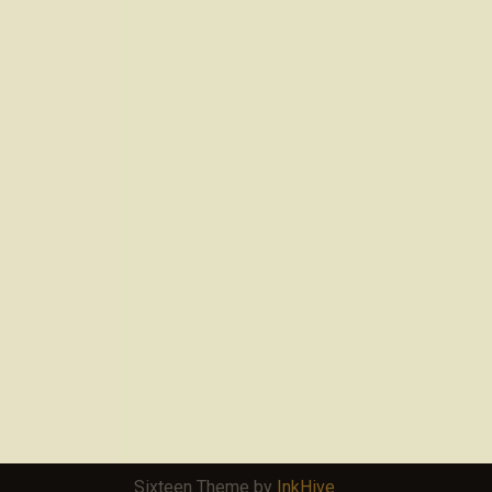
Sixteen Theme by
InkHive