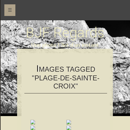
☰
BJF Regards
Une photo l 'Art d'un instant
I
MAGES TAGGED
"PLAGE-DE-SAINTE-
CROIX"