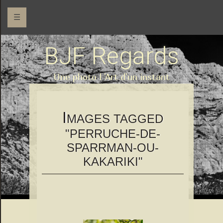
☰
BJF Regards
Une photo l 'Art d'un instant
I
MAGES TAGGED
"PERRUCHE-DE-
SPARRMAN-OU-
KAKARIKI"