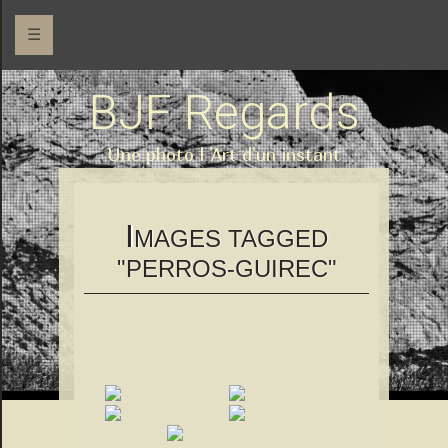
☰
BJF Regards
Une photo l 'Art d'un instant
I
MAGES TAGGED
"PERROS-GUIREC"