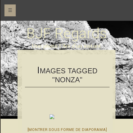
☰
BJF Regards
Une photo l 'Art d'un instant
I
MAGES TAGGED
"NONZA"
[MONTRER SOUS FORME DE DIAPORAMA]