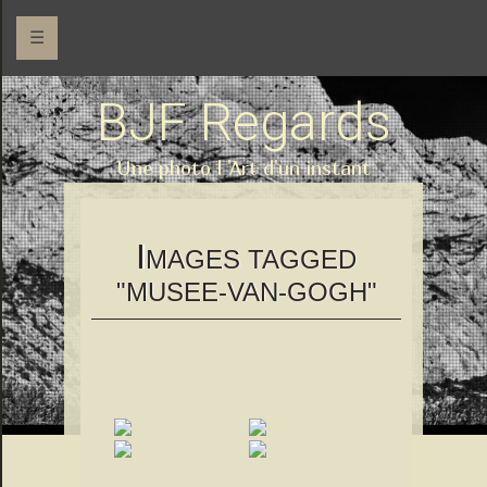
☰
BJF Regards
Une photo l 'Art d'un instant
I
MAGES TAGGED
"MUSEE-VAN-GOGH"