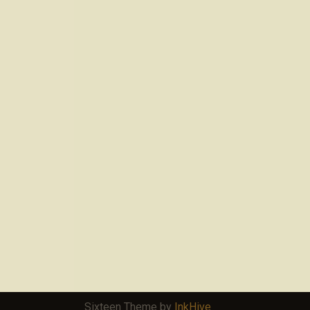
Sixteen Theme by
InkHive