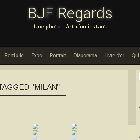
BJF Regards
Une photo l 'Art d'un instant
Portfolio
Expo
Portrait
Diaporama
Livre d’or
Qui
TAGGED "MILAN"
Dans Porfolio : Nouvelles Pho