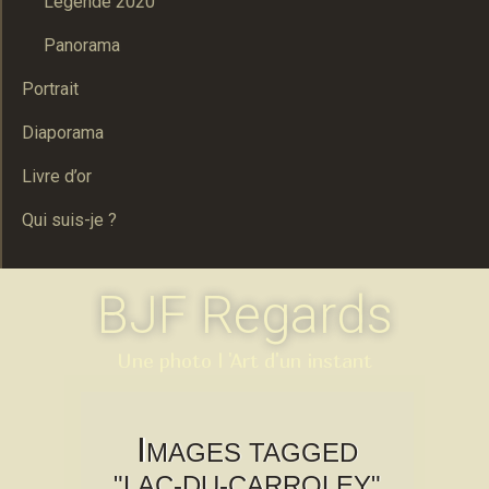
Legende 2020
Panorama
Portrait
Diaporama
Livre d’or
Qui suis-je ?
BJF Regards
Une photo l 'Art d'un instant
I
MAGES TAGGED
"LAC-DU-CARROLEY"