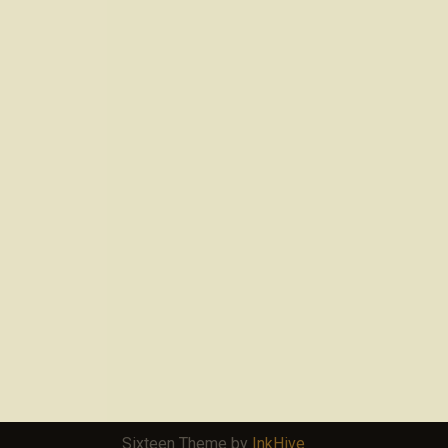
Sixteen Theme by
InkHive