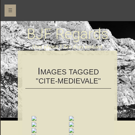
☰
BJF Regards
Une photo l 'Art d'un instant
I
MAGES TAGGED
"CITE-MEDIEVALE"