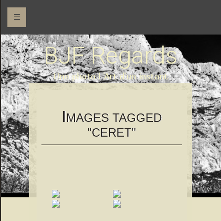
☰
BJF Regards
Une photo l 'Art d'un instant
I
MAGES TAGGED
"CERET"