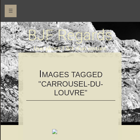
☰
BJF Regards
Une photo l 'Art d'un instant
I
MAGES TAGGED
"CARROUSEL-DU-
LOUVRE"