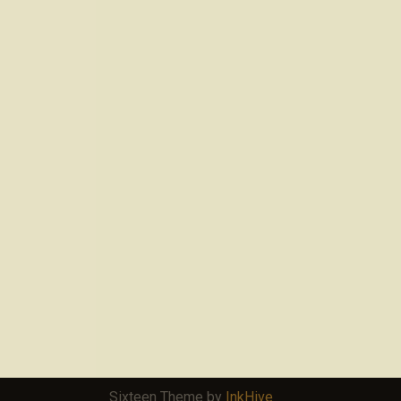
Sixteen Theme by
InkHive