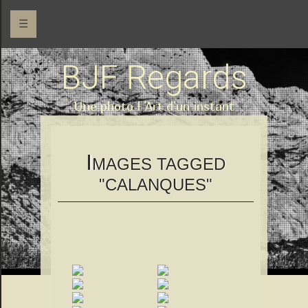
☰
BJF Regards
Une photo l 'Art d'un instant
I
MAGES TAGGED
"CALANQUES"