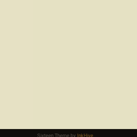
Sixteen Theme by
InkHive