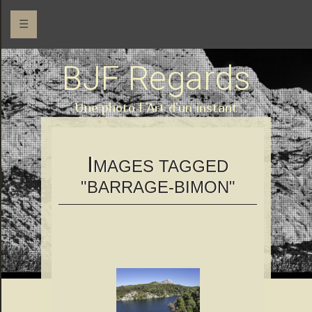
☰
BJF Regards
Une photo l 'Art d'un instant
I
MAGES TAGGED
"BARRAGE-BIMON"