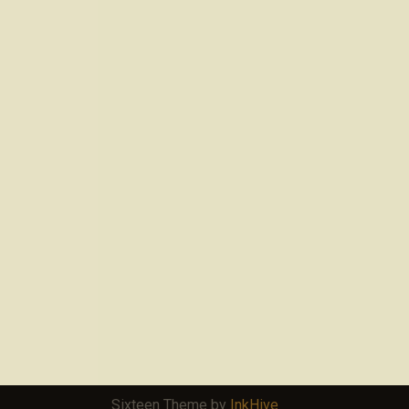
Sixteen Theme by
InkHive