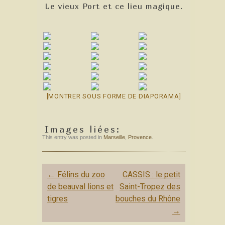
Le vieux Port et ce lieu magique.
[MONTRER SOUS FORME DE DIAPORAMA]
Images liées:
This entry was posted in
Marseille
,
Provence
.
Post
←
Félins du zoo
CASSIS : le petit
navigation
de beauval lions et
Saint-Tropez des
tigres
bouches du Rhône
→