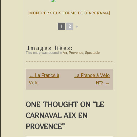
[MONTRER SOUS FORME DE DIAPORAMA]
1
2
►
Images liées:
This entry was posted in
Art
,
Provence
,
Spectacle
.
Post
←
La France à
La France à Vélo
navigation
Vélo
N°2
→
ONE THOUGHT ON “LE
CARNAVAL AIX EN
PROVENCE”