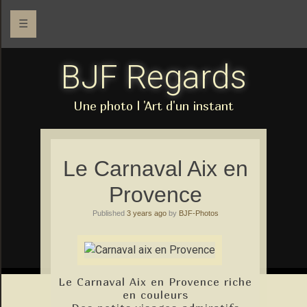
☰
BJF Regards
Une photo l 'Art d'un instant
Le Carnaval Aix en
Provence
Published
3 years ago
by
BJF-Photos
Le Carnaval Aix en Provence riche
en couleurs