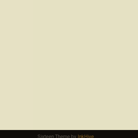
Sixteen Theme by
InkHive