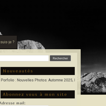
 suis-je ?
Rechercher :
Nouveautés
o : Nouvelles Photos: Automne 2025, Hiver 2026
Abonnez vous à mon site
Adresse mail: