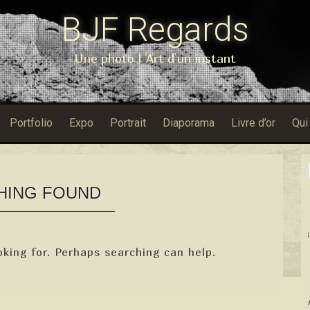
BJF Regards
Une photo l 'Art d'un instant
Portfolio
Expo
Portrait
Diaporama
Livre d’or
Qui
HING FOUND
Dans Porfoli
oking for. Perhaps searching can help.