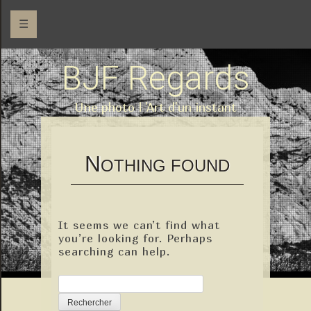
☰
BJF Regards
Une photo l 'Art d'un instant
N
OTHING FOUND
It seems we can’t find what
you’re looking for. Perhaps
searching can help.
Rechercher :