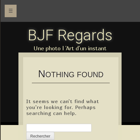
☰
BJF Regards
Une photo l 'Art d'un instant
N
OTHING FOUND
It seems we can’t find what
you’re looking for. Perhaps
searching can help.
Rechercher :