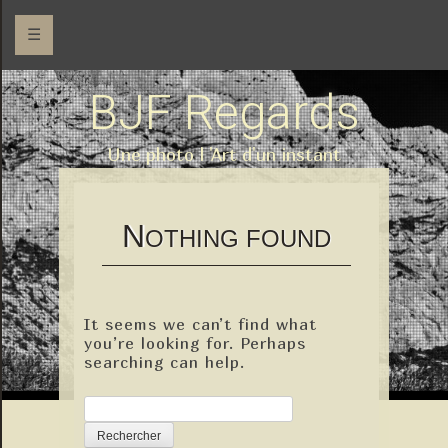
☰
BJF Regards
Une photo l 'Art d'un instant
N
OTHING FOUND
It seems we can’t find what
you’re looking for. Perhaps
searching can help.
Rechercher :