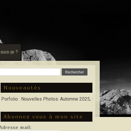
 suis-je ?
Rechercher :
Nouveautés
lio : Nouvelles Photos: Automne 2025, Hiver 2026
Abonnez vous à mon site
Adresse mail: