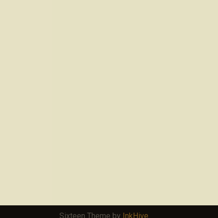
Sixteen Theme by
InkHive