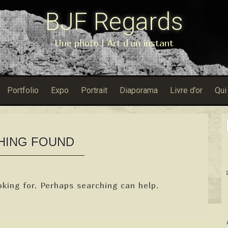
BJF Regards
Une photo l 'Art d'un instant
Portfolio
Expo
Portrait
Diaporama
Livre d’or
Qui
HING FOUND
Dans Porfo
oking for. Perhaps searching can help.