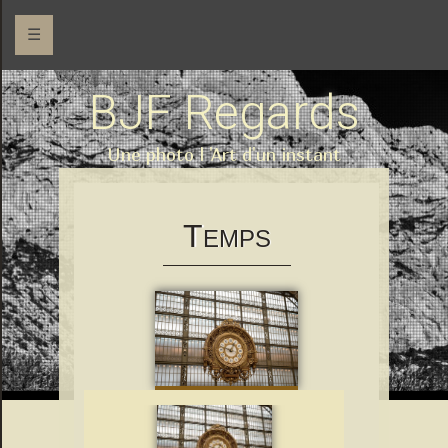
☰
BJF Regards
Une photo l 'Art d'un instant
T
EMPS