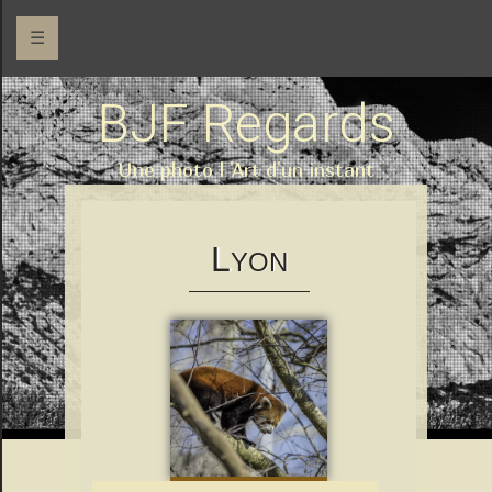
☰
BJF Regards
Une photo l 'Art d'un instant
L
YON