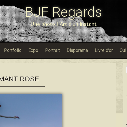
BJF Regards
Une photo l 'Art d'un instant
Portfolio
Expo
Portrait
Diaporama
Livre d’or
Qui
MANT ROSE
Dans Porfol