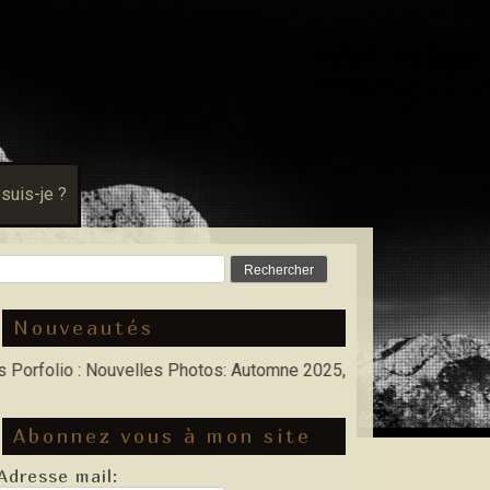
 suis-je ?
Rechercher :
Nouveautés
io : Nouvelles Photos: Automne 2025, Hiver 2026
Abonnez vous à mon site
Adresse mail: