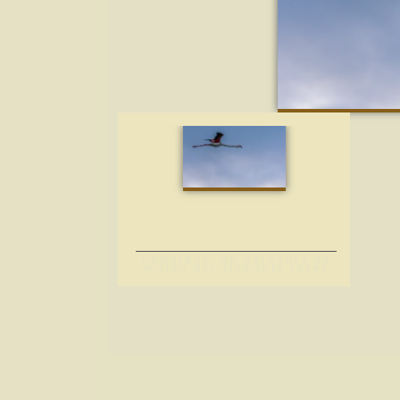
Camargue, un parcours au
milieu des flamants roses