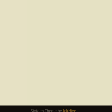
Sixteen Theme by
InkHive