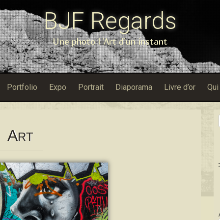
BJF Regards
Une photo l 'Art d'un instant
Portfolio
Expo
Portrait
Diaporama
Livre d’or
Qui
A
RT
Dans Porfolio 