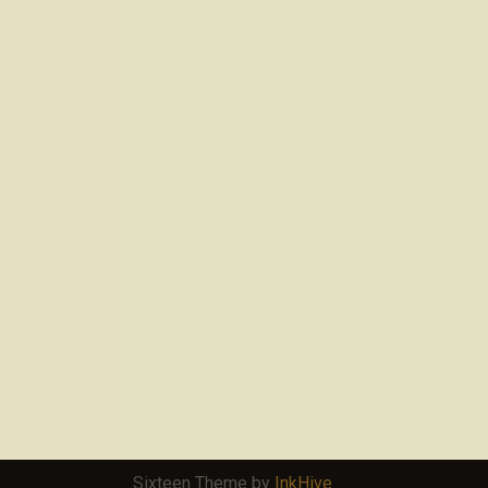
Sixteen Theme by
InkHive