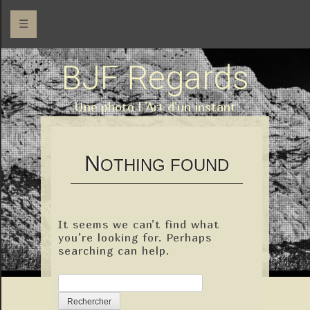
☰
BJF Regards
Une photo l 'Art d'un instant
N
OTHING FOUND
It seems we can’t find what
you’re looking for. Perhaps
searching can help.
Rechercher :