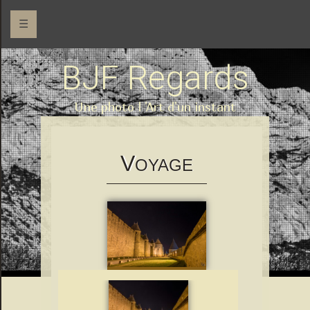
☰
BJF Regards
Une photo l 'Art d'un instant
V
OYAGE